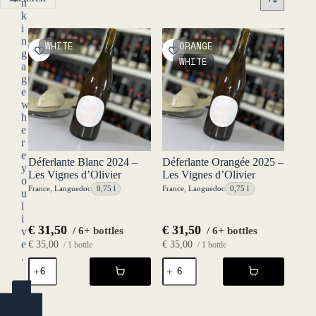
n
k
i
n
WHITE
ORANGE
g
WHITE
a
g
e
w
h
e
r
e
Déferlante Blanc 2024 –
Déferlante Orangée 2025 –
y
Les Vignes d’Olivier
Les Vignes d’Olivier
o
France
,
Languedoc
0,75 l
France
,
Languedoc
0,75 l
u
l
i
€
31,50
€
31,50
/ 6+ bottles
/ 6+ bottles
v
e
€
35,00
€
35,00
/ 1 bottle
/ 1 bottle
.
Déferlante
Déferlante
Blanc
Orangée
2024
2025
YES
-
-
(ENTER)
Les
Les